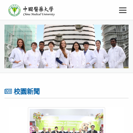
中
跳
To
到
主
國
要
na
內
上
下
醫
容
一
一
藥
張
張
大
學
:::
校園新聞