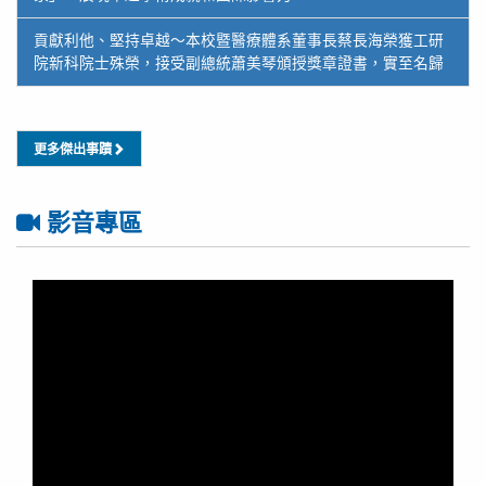
貢獻利他、堅持卓越～本校暨醫療體系董事長蔡長海榮獲工研
院新科院士殊榮，接受副總統蕭美琴頒授獎章證書，實至名歸
更多傑出事蹟
影音專區