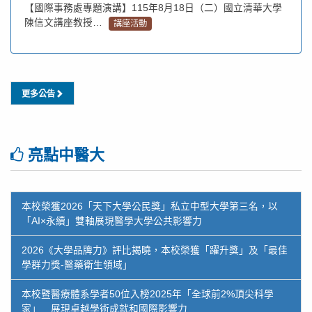
【國際事務處專題演講】115年8月18日（二）國立清華大學
陳信文講座教授…
講座活動
更多公告
亮點中醫大
本校榮獲2026「天下大學公民獎」私立中型大學第三名，以
「AI×永續」雙軸展現醫學大學公共影響力
2026《大學品牌力》評比揭曉，本校榮獲「躍升獎」及「最佳
學群力獎-醫藥衛生領域」
本校暨醫療體系學者50位入榜2025年「全球前2%頂尖科學
家」 展現卓越學術成就和國際影響力