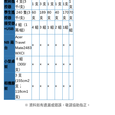
教師遙
4 支(3
1
1 支
3 支
1 支
1 支
1支
控器
千/支)
支
學生遙
240 隻(3
60
189
80
40
170
70
控器
千/支)
支
支
支
支
支
支
接受器
4 組（1
1
4 組
3 組
1 組
2 組
1組
+USB
萬/組）
組
Acer
NB 兩
Travel
×
×
×
×
×
×
台
Mate2483
WXCI
8 組
小型桌
（300/
×
×
×
×
×
×
架
支）
3 支
(155cm2
相機腳
支；
×
×
×
×
×
×
架
118cm1
支)
※ 資料如有遺漏或錯誤，敬請協助指正。