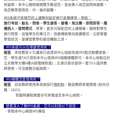
有疑問，本中心隨時敞開雙手歡迎您，並由專人為您說明與服務，
為您解答使用前、中、後的疑難。
IRS系統可依據您的上課教材設定進行各種運用，例如：
進行考試、點名、問卷、學生搶答、搶權、淘汰賽、即問即答、隨
機挑人、發問模式
…等等，甚至可搭配您的上課簡報，隨時對學生
進行問答，加強學生的專注力，改變傳統單向授課模式，立即掌握
學習狀況，是課堂教學的最佳輔助工具。
IRS系統可以在哪邊使用呢？
解答
本校教室ｅ化講桌已由資訊中心協助完成
IRS程式軟體安裝，
您、學生或TA只須到本中心借用IRS相關硬體即可，本中心地點位於
立夫教學大樓6樓(6部電梯對面)；北港分部亦提供一套70人版供教
師使用，可洽總務分組詢問。
IRS硬體怎麼借用呢？
解答
目前教師使用率高故採行
預約制
，歡迎教師來電預借
(校內分
機：1621)
若臨時課程需要亦可來電或至本中心詢問。
想更深入了解
IRS系統，您可以利用以下途徑：
．參閱本中心網頁
IRS專區