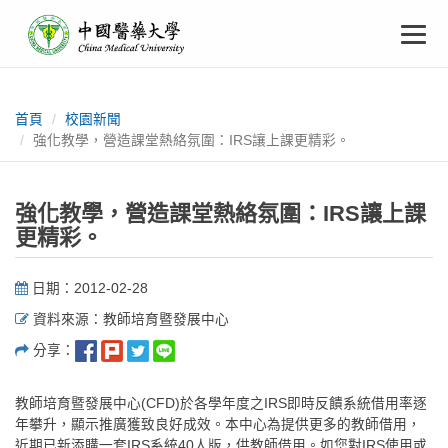
中
跳
To
到
主
國
要
na
:::
內
醫
容
首頁
校園新聞
強化教學，營造課堂熱絡氛圍：IRS讓上課更精彩。
藥
大
強化教學，營造課堂熱絡氛圍：IRS讓上課
更精彩。
學
日期：2012-02-28
資料來源：教師培育暨發展中心
分享：
教師培育暨發展中心(CFD)於各學年度之IRS即時反饋系統借用率逐
年攀升，顯示推廣獲致良好成效。本中心為提供更多的教師借用，
近期已新添購一套IRS系統40人版，供教師借用。如您對IRS使用或