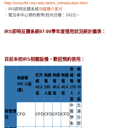
http://cmucfd.cmu.edu.tw/irs_introduction.html
．IRS即時反饋系統
功能簡介
影片
．電洽本中心預約教學(校內分機：1622)。
IRS即時反饋系統97-99學年度借用狀況統計圖表：
目前本校IRS相關設備，歡迎預約使用：
無
無
紅外
無線
無線
無線
線
線
無線電
線
電
電
電
電
電
240 人版
60人
190
80人
40人
170
70
(舊)
版
人版
版
版
人
人
版
版
中
北
保管單
醫
港
CFD
CFD
CFD
CFD
CFD
位
學
分
系
部