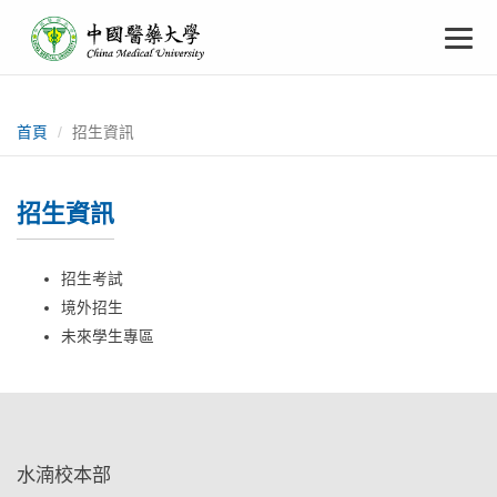
中
跳
To
到
主
國
要
na
:::
內
醫
容
首頁
招生資訊
藥
招生資訊
大
學
招生考試
境外招生
未來學生專區
:::
水湳校本部