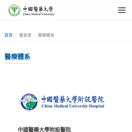
中
跳
To
到
主
國
要
na
:::
內
醫
容
首頁
董事會
醫療體系
藥
醫療體系
大
學
中國醫藥大學附設醫院