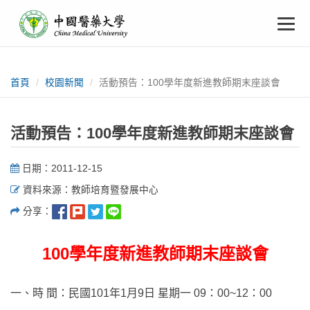
中
跳
To
到
主
國
要
na
:::
內
醫
容
首頁
校園新聞
活動預告：100學年度新進教師期末座談會
藥
活動預告：100學年度新進教師期末座談會
大
日期：2011-12-15
學
資料來源：教師培育暨發展中心
分享：
100學年度新進教師期末座談會
一、時 間：民國101年1月9日 星期一 09：00~12：00