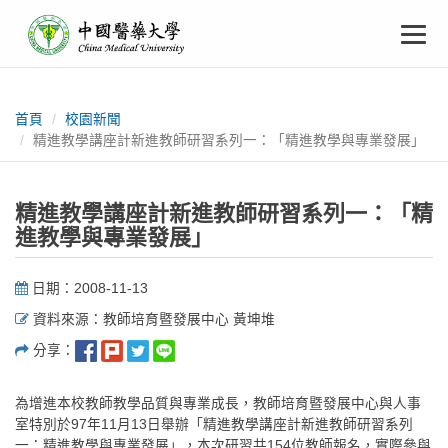
中
跳
To
到
主
國
要
na
:::
內
醫
容
首頁
校園新聞
精進教學講座計新進教師研習系列一：「精進教學與專業發展」
藥
大
精進教學講座計新進教師研習系列一：「精
進教學與專業發展」
學
日期：2008-11-13
資料來源：教師培育暨發展中心 黃坤堆
分享：
為增進本校教師教學品質與專業成長，教師培育暨發展中心與人事
室特別於97年11月13日舉辦「精進教學講座計新進教師研習系列
一：精進教學與專業發展」，本次研習共154位教師報名，實際參與