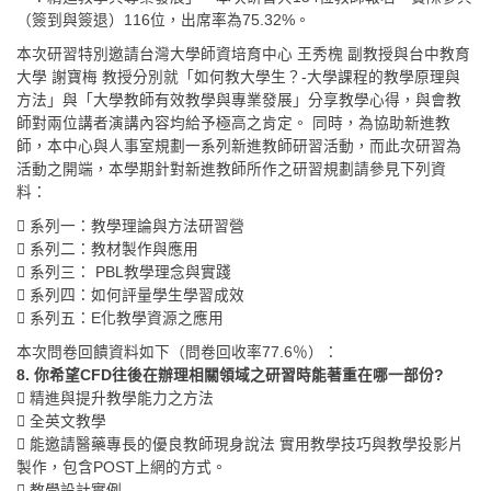
（簽到與簽退）116位，出席率為75.32%。
本次研習特別邀請台灣大學師資培育中心 王秀槐 副教授與台中教育
大學 謝寶梅 教授分別就「如何教大學生？-大學課程的教學原理與
方法」與「大學教師有效教學與專業發展」分享教學心得，與會教
師對兩位講者演講內容均給予極高之肯定。 同時，為協助新進教
師，本中心與人事室規劃一系列新進教師研習活動，而此次研習為
活動之開端，本學期針對新進教師所作之研習規劃請參見下列資
料：
 系列一：教學理論與方法研習營
 系列二：教材製作與應用
 系列三： PBL教學理念與實踐
 系列四：如何評量學生學習成效
 系列五：E化教學資源之應用
本次問卷回饋資料如下（問卷回收率77.6％）：
8. 你希望CFD往後在辦理相關領域之研習時能著重在哪一部份?
 精進與提升教學能力之方法
 全英文教學
 能邀請醫藥專長的優良教師現身說法 實用教學技巧與教學投影片
製作，包含POST上網的方式。
 教學設計實例