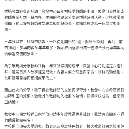
透過教卓經費的補助，教發中心每年初接受教師的申請，鼓勵自發性組成
教師專業社群，藉由多元主題的討論與分享等群體研討活動，促進教師同
儕間互動以提昇教師教學專業知能與學養，建構學校成為一個學習型組
織。
三年多以來，社群申請數，一路從剛開始的9組，擴展至13組，再到目前
的16組，參與的教師年年增加，顯示校內逐漸形成一種結合多元專業與同
儕學習交流的氛圍。
為了展現與分享教師社群一年來所累積的成果，教發中心特別選定六組社
群，邀請召集人分享經營成效。內容以成立理念與宗旨、社群活動規劃、
社群發展目標與預期成果為主。
藉由此次的分享，除了促進教師間的交流與學習外，教發中心亦希望達到
拋磚引玉的效果，激發其他教師加入社群的熱情，建構學校成為一個學習
型組織。
教發中心預定於近日內開放申請本年度教師專業社群，敬請有意願的老師
們踴躍組團報名。
本校邁向頂尖大學的多元教育以及發展特色教育、擴大教育效果之策略與