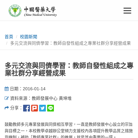
中
跳
To
到
主
國
要
na
:::
內
醫
容
首頁
校園新聞
多元交流與同儕學習：教師自發性組成之專業社群分享經營成果
藥
大
多元交流與同儕學習：教師自發性組成之專
業社群分享經營成果
學
日期：2016-01-14
資料來源：教師發展中心 黃坤堆
分享：
鼓勵教師多元專業發展與同儕相互學習，一直是教師發展中心設立的宗旨
與目標之一，本校教學卓越辦公室傾力支援校內各項提升教學品質之措施
與機制，補助「教師專業社群」的推展，就是其中重要的一環。