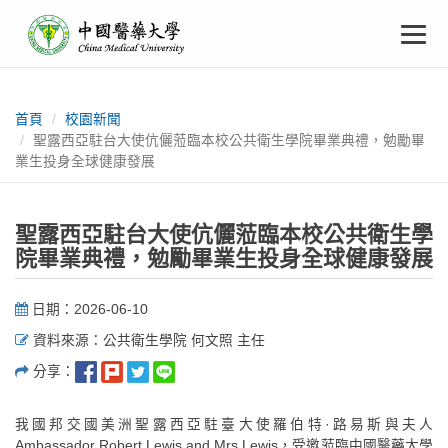
中
跳
To
到
主
國
要
na
:::
內
醫
容
首頁
校園新聞
聖露西亞駐台大使伉儷蒞臨本校公共衛生學院畢業典禮，勉勵畢
藥
業生投身全球健康發展
大
聖露西亞駐台大使伉儷蒞臨本校公共衛生學
學
院畢業典禮，勉勵畢業生投身全球健康發展
日期：2026-06-10
資料來源：公共衛生學院 何文照 主任
分享：
我國邦交國美洲聖露西亞駐臺大使羅伯特·路易斯與夫人
Ambassador Robert Lewis and Mrs.Lewis，受邀蒞臨中國醫藥大學