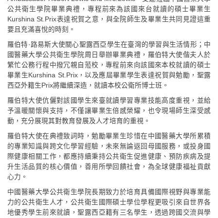
公共衛生學院畢業典禮，專程前來為該國來台就讀的碩士畢業生
Kurshina St.Prix表達祝賀之意，與全院師生及畢業生共同見證這重
要且充滿喜悅的時刻。
羅伯特·路易斯大使關心聖露西亞學生在臺灣的學習與生活情形；中
國醫藥大學公共衛生學院周日舉辦畢業典禮，羅伯特大使偕夫人於
繁忙公務行程中撥冗親自蒞校，專程前來向該國來本校就讀的碩士
畢業生Kurshina St.Prix，以及應屆畢業學生表達祝賀與勉勵，聖露
西亞外籍生Prix將繼續深造，就讀本校公衛所博士班。
羅伯特大使伉儷對該國學生來臺就讀學習專業技能高度重視，並給
予溫暖關懷與支持，不僅讓畢業生倍感榮耀，也令現場師生深受感
動，充分展現其對教育發展及人才培育的重視。
羅伯特大使在典禮致詞時，勉勵畢業生珍惜在中國醫藥大學所累積
的專業知識與跨文化學習經驗，未來無論返回母國服務，或投身國
際健康相關工作，都應持續秉持公共衛生促進健康、預防疾病及提
升生活品質的核心價值，善用所學回饋社會，為全球健康福祉貢獻
心力。
中國醫藥大學公共衛生學院長期致力於培育具備國際視野與專業能
力的公共衛生人才，公共衛生國際碩士學位學程更吸引來自世界各
地優秀學生前來就讀，聖露西亞籍有三名學生，透過跨國交流與學