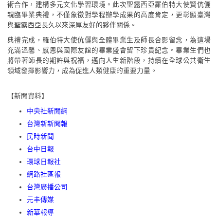
術合作，建構多元文化學習環境。此次聖露西亞羅伯特大使賢伉儷
親臨畢業典禮，不僅象徵對學程辦學成果的高度肯定，更彰顯臺灣
與聖露西亞長久以來深厚友好的夥伴關係。
典禮完成，羅伯特大使伉儷與全體畢業生及師長合影留念，為這場
充滿溫馨、感恩與國際友誼的畢業盛會留下珍貴紀念。畢業生們也
將帶著師長的期許與祝福，邁向人生新階段，持續在全球公共衛生
領域發揮影響力，成為促進人類健康的重要力量。
【新聞資料】
中央社新聞網
台灣新新聞報
民時新聞
台中日報
環球日報社
網路社區報
台灣廣播公司
元丰傳媒
新華報導