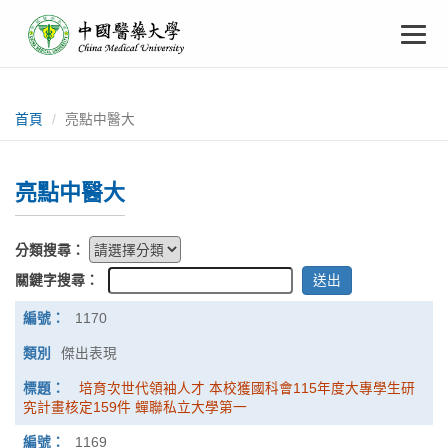
中
跳
To
到
主
國
要
na
:::
內
醫
容
首頁
亮點中醫大
藥
亮點中醫大
大
學
分類搜尋：
關鍵字搜尋：
列
1170
表
傑出表現
培育次世代領袖人才 本校獲國科會115年度大專學生研
究計畫核定159件 蟬聯私立大學第一
1169