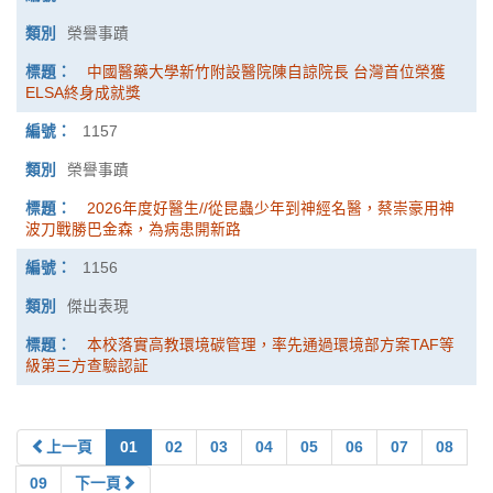
榮譽事蹟
中國醫藥大學新竹附設醫院陳自諒院長 台灣首位榮獲
ELSA終身成就獎
1157
榮譽事蹟
2026年度好醫生//從昆蟲少年到神經名醫，蔡崇豪用神
波刀戰勝巴金森，為病患開新路
1156
傑出表現
本校落實高教環境碳管理，率先通過環境部方案TAF等
級第三方查驗認証
上一頁
01
02
03
04
05
06
07
08
09
下一頁